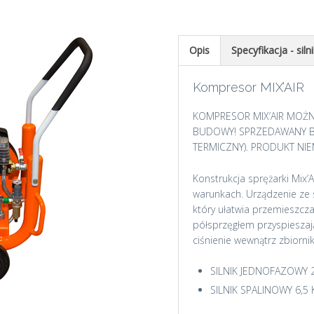
Opis
Specyfikacja - siln
Kompresor MIX’AIR
KOMPRESOR MIX’AIR MOŻ
BUDOWY! SPRZEDAWANY BE
TERMICZNY). PRODUKT NI
Konstrukcja sprężarki Mix’A
warunkach. Urządzenie ze
który ułatwia przemieszcz
półsprzęgłem przyspieszaj
ciśnienie wewnątrz zbiorni
SILNIK JEDNOFAZOWY 2
SILNIK SPALINOWY 6,5