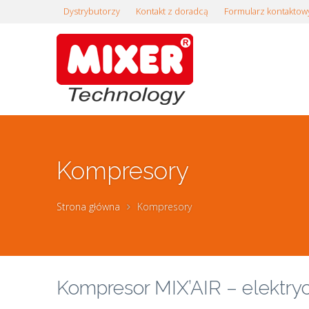
Dystrybutorzy
Kontakt z doradcą
Formularz kontaktow
Kompresory
Strona główna
Kompresory
Kompresor MIX’AIR – elektry