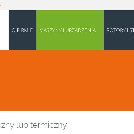
y
O FIRMIE
MASZYNY I URZĄDZENIA
ROTORY I S
czny lub termiczny