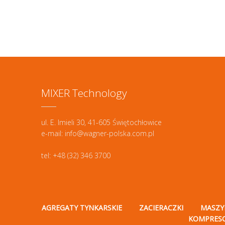
MIXER Technology
ul. E. Imieli 30, 41-605 Świętochłowice
e-mail: info@wagner-polska.com.pl
tel: +48 (32) 346 3700
AGREGATY TYNKARSKIE
ZACIERACZKI
MASZY
KOMPRES