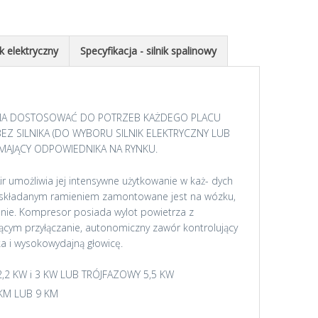
ik elektryczny
Specyfikacja - silnik spalinowy
NA DOSTOSOWAĆ DO POTRZEB KAŻDEGO PLACU
Z SILNIKA (DO WYBORU SILNIK ELEKTRYCZNY LUB
EMAJĄCY ODPOWIEDNIKA NA RYNKU.
ir umożliwia jej intensywne użytkowanie w każ- dych
 składanym ramieniem zamontowane jest na wózku,
anie. Kompresor posiada wylot powietrza z
ącym przyłączanie, autonomiczny zawór kontrolujący
ka i wysokowydajną głowicę.
,2 KW i 3 KW LUB TRÓJFAZOWY 5,5 KW
 KM LUB 9 KM