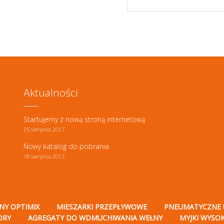
Aktualności
Startujemy z nową stroną internetową
25 sierpnia 2017
Nowy katalog do pobrania
18 sierpnia 2017
NY OPTIMIX
MIESZARKI PRZEPŁYWOWE
PNEUMATYCZNE 
ORY
AGREGATY DO WDMUCHIWANIA WEŁNY
MYJKI WYSO