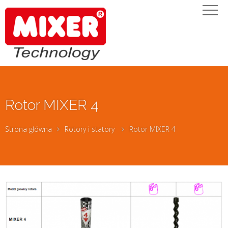
Rotor MIXER 4
Strona główna
Rotory i statory
Rotor MIXER 4