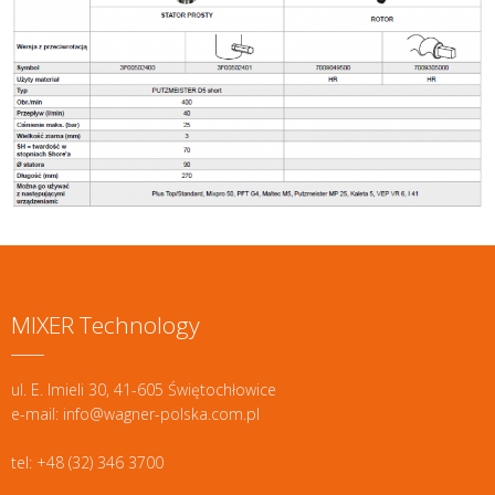
MIXER Technology
ul. E. Imieli 30, 41-605 Świętochłowice
e-mail: info@wagner-polska.com.pl
tel: +48 (32) 346 3700