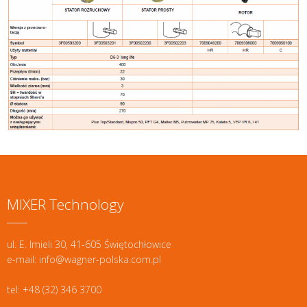
MIXER Technology
ul. E. Imieli 30, 41-605 Świętochłowice
e-mail: info@wagner-polska.com.pl
tel: +48 (32) 346 3700