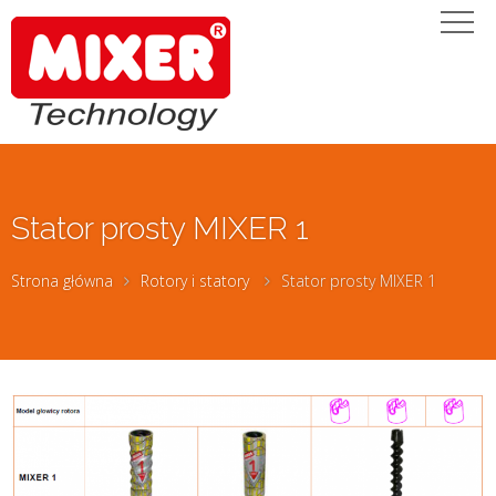
Stator prosty MIXER 1
Strona główna
Rotory i statory
Stator prosty MIXER 1