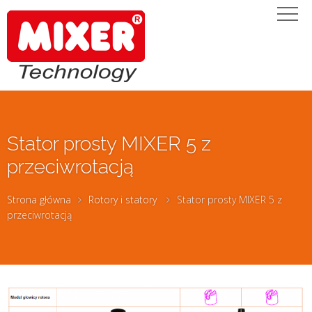
Stator prosty MIXER 5 z
przeciwrotacją
Strona główna
Rotory i statory
Stator prosty MIXER 5 z
przeciwrotacją