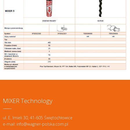
MIXER Technology
ul. E. Imieli 30, 41-605 Świętochłowice
e-mail: info@wagner-polska.com.pl