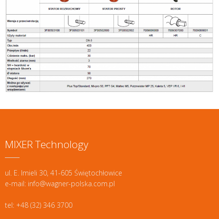
MIXER Technology
ul. E. Imieli 30, 41-605 Świętochłowice
e-mail: info@wagner-polska.com.pl
tel: +48 (32) 346 3700