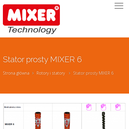
Stator prosty MIXER 6
Strona główna
Rotory i statory
Stator prosty MIXER 6