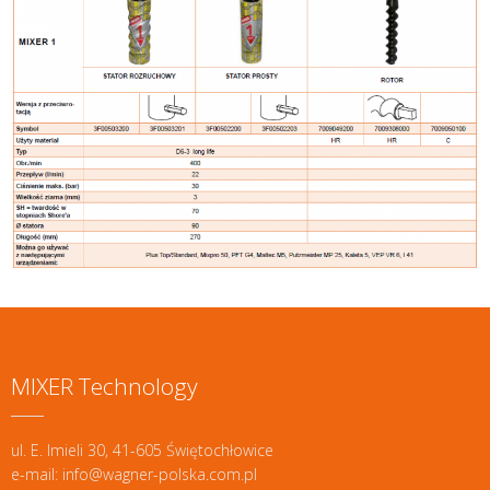
MIXER Technology
ul. E. Imieli 30, 41-605 Świętochłowice
e-mail: info@wagner-polska.com.pl