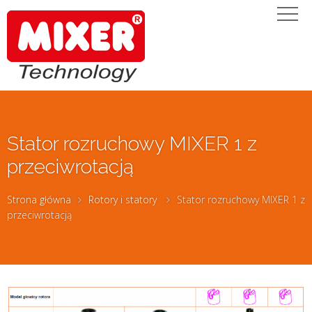
Stator rozruchowy MIXER 1 z
przeciwrotacją
Strona główna
Rotory i statory
Stator rozruchowy MIXER 1 z
przeciwrotacją