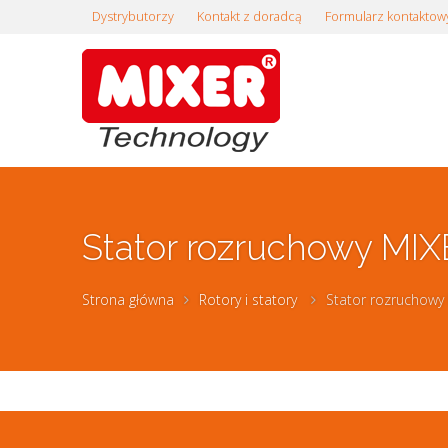
Dystrybutorzy
Kontakt z doradcą
Formularz kontaktow
Stator rozruchowy MIX
Strona główna
Rotory i statory
Stator rozruchowy 