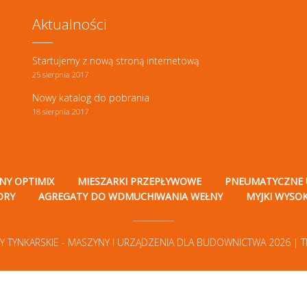
Aktualności
Startujemy z nową stroną internetową
25 sierpnia 2017
Nowy katalog do pobrania
18 sierpnia 2017
NY OPTIMIX
MIESZARKI PRZEPŁYWOWE
PNEUMATYCZNE 
ORY
AGREGATY DO WDMUCHIWANIA WEŁNY
MYJKI WYSO
Y TYNKARSKIE - MASZYNY I URZĄDZENIA DLA BUDOWNICTWA 2026 |
T