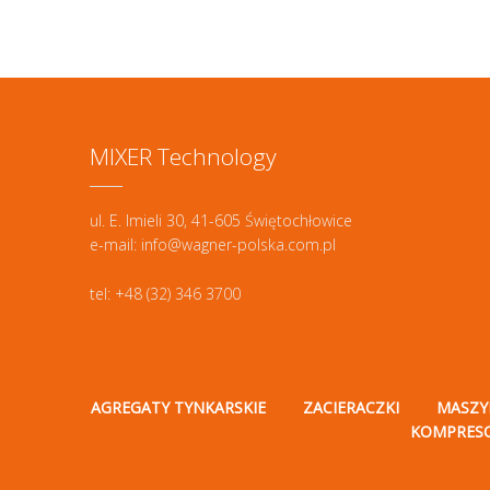
MIXER Technology
ul. E. Imieli 30, 41-605 Świętochłowice
e-mail: info@wagner-polska.com.pl
tel: +48 (32) 346 3700
AGREGATY TYNKARSKIE
ZACIERACZKI
MASZY
KOMPRES