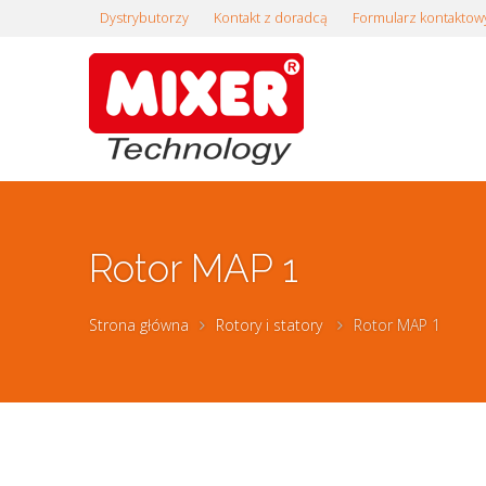
Dystrybutorzy
Kontakt z doradcą
Formularz kontaktow
Rotor MAP 1
Strona główna
Rotory i statory
Rotor MAP 1