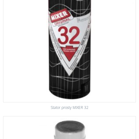
Stator prosty MIXER 32