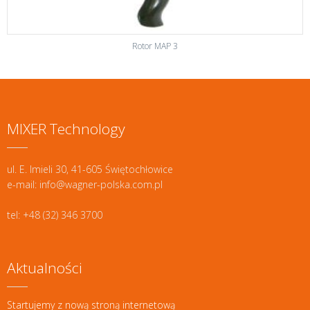
Rotor MAP 3
MIXER Technology
ul. E. Imieli 30, 41-605 Świętochłowice
e-mail: info@wagner-polska.com.pl
tel: +48 (32) 346 3700
Aktualności
Startujemy z nową stroną internetową