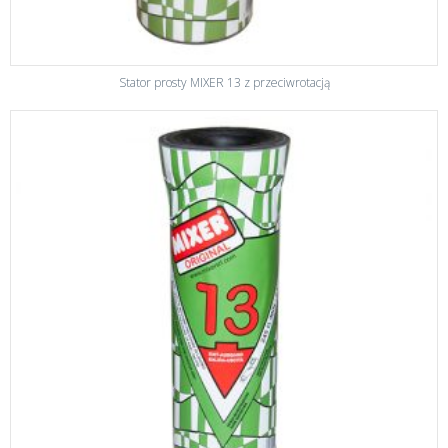
Stator prosty MIXER 13 z przeciwrotacją