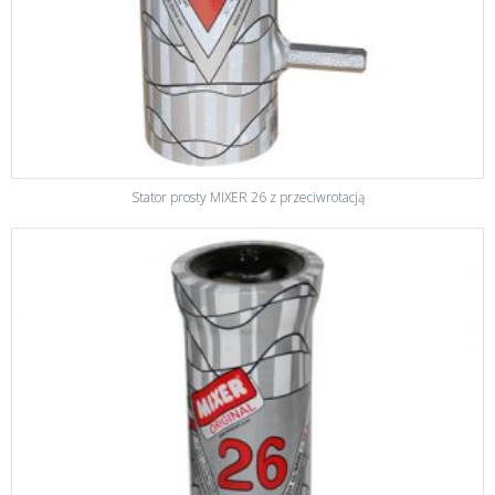
Stator prosty MIXER 26 z przeciwrotacją