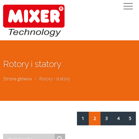
Rotory i statory
Strona główna
Rotory i statory
1
2
3
4
5