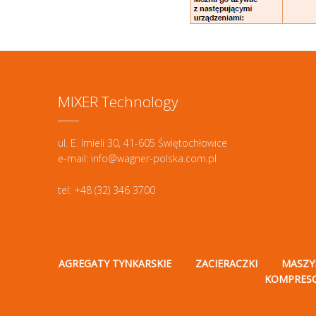
MIXER Technology
ul. E. Imieli 30, 41-605 Świętochłowice
e-mail: info@wagner-polska.com.pl
tel: +48 (32) 346 3700
AGREGATY TYNKARSKIE
ZACIERACZKI
MASZY
KOMPRES