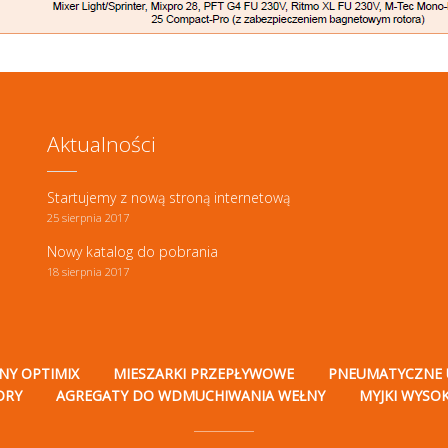
Aktualności
Startujemy z nową stroną internetową
25 sierpnia 2017
Nowy katalog do pobrania
18 sierpnia 2017
NY OPTIMIX
MIESZARKI PRZEPŁYWOWE
PNEUMATYCZNE 
ORY
AGREGATY DO WDMUCHIWANIA WEŁNY
MYJKI WYSO