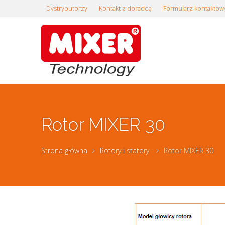
Dystrybutorzy
Kontakt z doradcą
Formularz kontaktow
Rotor MIXER 30
Strona główna
Rotory i statory
Rotor MIXER 30