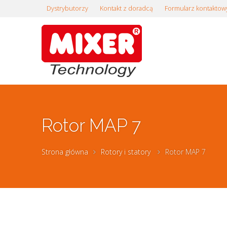
Dystrybutorzy
Kontakt z doradcą
Formularz kontaktow
Rotor MAP 7
Strona główna
Rotory i statory
Rotor MAP 7