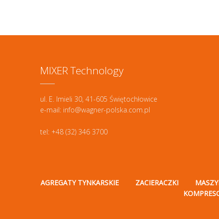
MIXER Technology
ul. E. Imieli 30, 41-605 Świętochłowice
e-mail: info@wagner-polska.com.pl
tel: +48 (32) 346 3700
AGREGATY TYNKARSKIE
ZACIERACZKI
MASZY
KOMPRES