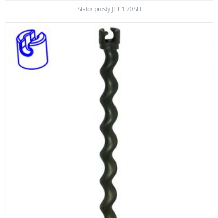
Stator prosty JET 1 70SH