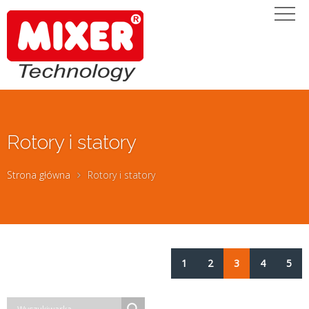
Rotory i statory
Strona główna
Rotory i statory
1
2
3
4
5