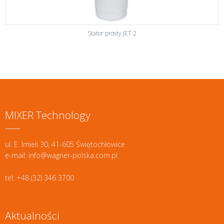
Stator prosty JET 2
MIXER Technology
ul. E. Imieli 30, 41-605 Świętochłowice
e-mail: info@wagner-polska.com.pl
tel: +48 (32) 346 3700
Aktualności