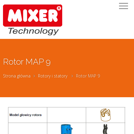
Rotor MAP 9
Strona główna
Rotory i statory
Rotor MAP 9