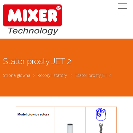
Stator prosty JET 2
Strona główna
Rotory i statory
Stator prosty JET 2