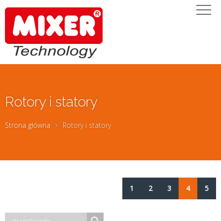
Rotory i statory
Strona główna
Rotory i statory
1
2
3
4
5