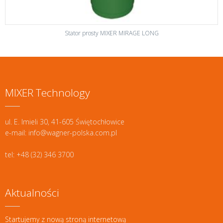
Stator prosty MIXER MIRAGE LONG
MIXER Technology
ul. E. Imieli 30, 41-605 Świętochłowice
e-mail: info@wagner-polska.com.pl
tel: +48 (32) 346 3700
Aktualności
Startujemy z nową stroną internetową