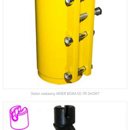
Stator nastawny MIXER BORA 50-7R SHORT